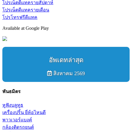
โปรเน็ตดีแทครายสัปดาห์
โปรเน็ตดีแทครายเดือน
โปรโทรฟรีดีแทค
Available at Google Play
อัพเดทล่าสุด
สิงหาคม 2569
พันธมิตร
หูฟังบลูทูธ
เครื่องปริ้น ยี่ห้อไหนดี
พาวเวอร์แบงค์
กล้องติดรถยนต์