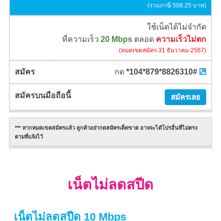
(รวมภาษี 508.25 บาท)
ใช้เน็ตได้ไม่จำกัด
ที่ความเร็ว
20 Mbps
ตลอด
ความเร็วไม่ตก
(หมดเขตสมัคร 31 ธันวาคม 2567)
กด
*104*879*8826310#
สมัครเลย
*** หากหมดเขตสมัครแล้ว ลูกค้าอย่ากดสมัครเด็ดขาด อาจจะได้โปรอื่นที่ไม่ตรง
ตามที่แจ้งไว้
เน็ตไม่ลดสปีด
เน็ตไม่ลดสปีด 10 Mbps