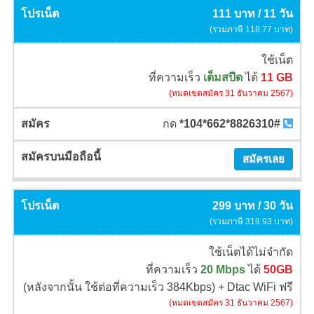
111 บาท / 11 วัน
(รวมภาษี 118.77 บาท)
ใช้เน็ต
ที่ความเร็ว
เต็มสปีด
ได้
11 GB
(หมดเขตสมัคร 31 ธันวาคม 2567)
กด
*104*662*8826310#
สมัครเลย
299 บาท / 30 วัน
(รวมภาษี 319.93 บาท)
ใช้เน็ตได้ไม่จำกัด
ที่ความเร็ว
20 Mbps
ได้
50GB
(หลังจากนั้น ใช้ต่อที่ความเร็ว 384Kbps) + Dtac WiFi ฟรี
(หมดเขตสมัคร 31 ธันวาคม 2567)