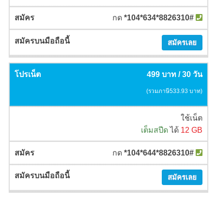
กด
*104*634*8826310#
สมัครเลย
499 บาท / 30 วัน
(รวมภาษี533.93 บาท)
ใช้เน็ต
เต็มสปีด
ได้
12 GB
กด
*104*644*8826310#
สมัครเลย