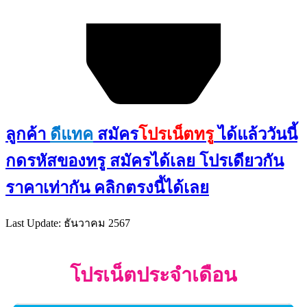
ลูกค้า
ดีแทค
สมัคร
โปรเน็ตทรู
ได้แล้ววันนี้
กดรหัสของทรู สมัครได้เลย โปรเดียวกัน
ราคาเท่ากัน คลิกตรงนี้ได้เลย
Last Update: ธันวาคม 2567
โปรเน็ตประจำเดือน