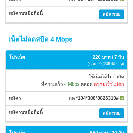
สมัครเลย
เน็ตไม่ลดสปีด 4 Mbps
220 บาท / 7 วัน
(รวมภาษี (235.40 บาท)
ใช้เน็ตได้ไม่จำกัด
ที่ความเร็ว
4 Mbps
ตลอด
ความเร็วไม่ตก
กด
*104*388*8826310#
สมัครเลย
650 บาท / 30 วัน