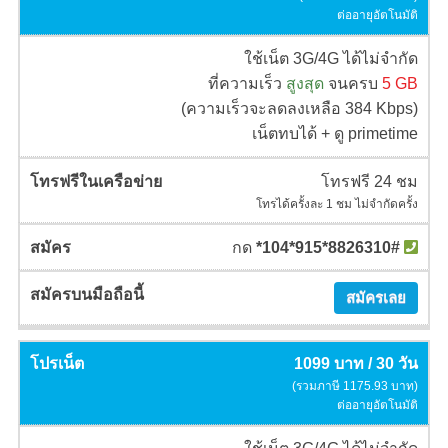
ต่ออายุอัตโนมัติ
ใช้เน็ต 3G/4G ได้ไม่จำกัด
ที่ความเร็ว
สูงสุด
จนครบ
5 GB
(ความเร็วจะลดลงเหลือ 384 Kbps)
เน็ตทบได้ + ดู primetime
โทรฟรี 24 ชม
โทรได้ครั้งละ 1 ชม ไม่จำกัดครั้ง
กด
*104*915*8826310#
สมัครเลย
1099 บาท / 30 วัน
(รวมภาษี 1175.93 บาท)
ต่ออายุอัตโนมัติ