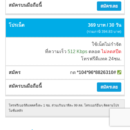
สมัครเลย
369 บาท / 30 วัน
(รวมภาษี 394.83 บาท)
ใช้เน็ตไม่กำจัด
ที่ความเร็ว
512 Kbps
ตลอด
ไม่ลดสปีด
โทรฟรีดีแทค 24ชม.
กด
*104*96*8826310#
สมัครเลย
โทรฟรีเบอร์ดีแทคครั้งละ 1 ชม. ส่วนเกินนาทีละ 99 สต. โทรเบอร์อื่นๆ คิดตามโปร
โมชั่นหลัก