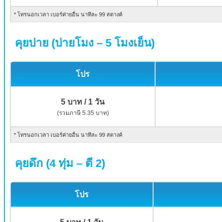
* โทรนอกเวลา เบอร์ค่ายอื่น นาทีละ 99 สตางค์
คุยบ่าย (บ่ายโมง – 5 โมงเย็น)
โปร
5 บาท / 1 วัน
(รวมภาษี 5.35 บาท)
* โทรนอกเวลา เบอร์ค่ายอื่น นาทีละ 99 สตางค์
คุยดึก (4 ทุ่ม – ตี 2)
โปร