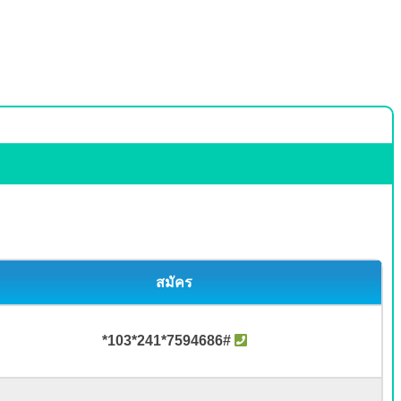
สมัคร
*103*241*7594686#