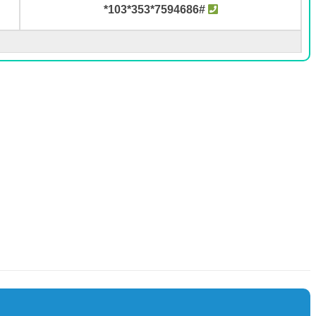
*103*353*7594686#