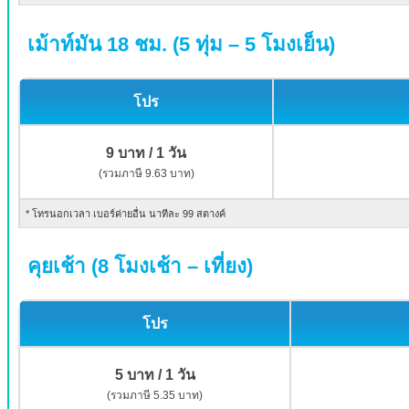
เม้าท์มัน 18 ชม. (5 ทุ่ม – 5 โมงเย็น)
โปร
9 บาท / 1 วัน
(รวมภาษี 9.63 บาท)
* โทรนอกเวลา เบอร์ค่ายอื่น นาทีละ 99 สตางค์
คุยเช้า (8 โมงเช้า – เที่ยง)
โปร
5 บาท / 1 วัน
(รวมภาษี 5.35 บาท)