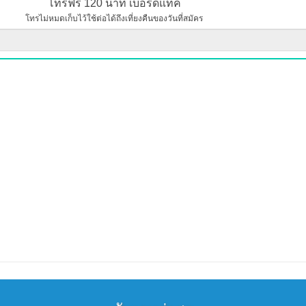
โทรฟรี 120 นาที เบอร์ดีแทค
โทรไม่หมดเก็บไว้ใช้ต่อได้ถึงเที่ยงคืนของวันที่สมัคร