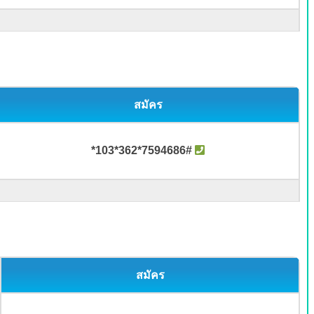
สมัคร
*103*362*7594686#
สมัคร