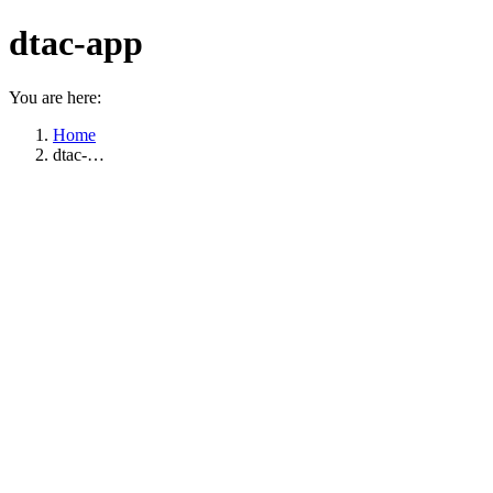
dtac-app
You are here:
Home
dtac-…