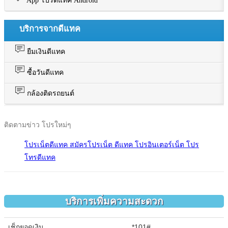
App โปรดีแทค Android
บริการจากดีแทค
ยืมเงินดีแทค
ซื้อวันดีแทค
กล้องติดรถยนต์
ติดตามข่าว โปรใหม่ๆ
โปรเน็ตดีแทค สมัครโปรเน็ต ดีแทค โปรอินเตอร์เน็ต โปร
โทรดีแทค
บริการเพิ่มความสะดวก
เช็กยอดเงิน
*101#