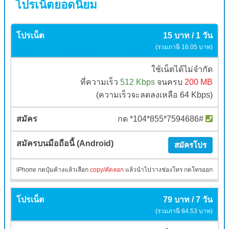
โปรเน็ตยอดนิยม
15 บาท / 1 วัน
(รวมภาษี 16.05 บาท)
ใช้เน็ตได้ไม่จำกัด
ที่ความเร็ว
512 Kbps
จนครบ
200 MB
(ความเร็วจะลดลงเหลือ 64 Kbps)
กด *104*855*7594686#
สมัครโปร
iPhone กดปุ๋มค้างแล้วเลือก
copy/คัดลอก
แล้วนำไปวางช่องโทร กดโทรออก
79 บาท / 7 วัน
(รวมภาษี 84.53 บาท)