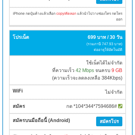
iPhone กดปุ๋มค้างแล้วเลือก
copy/คัดลอก
แล้วนำไปวางช่องโทร กดโทร
ออก
699 บาท / 30 วัน
(รวมภาษี 747.93 บาท)
ต่ออายุให้อัตโนมัติ
ใช้เน็ตได้ไม่จำกัด
ที่ความเร็ว
42 Mbps
จนครบ
9 GB
(ความเร็วจะลดลงเหลือ 384Kbps)
ไม่จำกัด
กด *104*344*7594686#
สมัครโปร