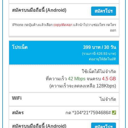
สมัครโปร
iPhone กดปุ๋มค้างแล้วเลือก
copy/คัดลอก
แล้วนำไปวางช่องโทร กดโทร
ออก
399 บาท / 30 วัน
(รวมภาษี 426.93 บาท)
ต่ออายุให้อัตโนมัติ
ใช้เน็ตได้ไม่จำกัด
ที่ความเร็ว
42 Mbps
จนครบ
4.5 GB
(ความเร็วจะลดลงเหลือ 128Kbps)
ไม่จำกัด
กด *104*21*7594686#
สมัครโปร