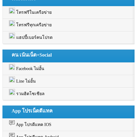
โทรฟรีในเครือข่าย
โทรฟรีทุกเครือข่าย
แฮปปี้เบอร์คนโปรด
คน เน้นเน็ต+Social
Facebook ไม่อั้น
Line ไม่อั้น
รวมฮิตโซเชียล
App โปรเน็ตดีแทค
App โปรดีแทค IOS