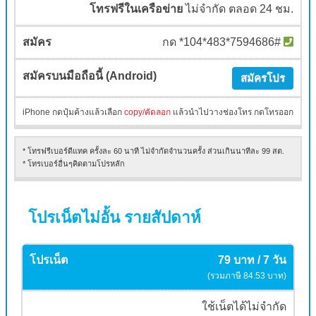
โทรฟรีในเครือข่าย
ไม่จำกัด ตลอด 24 ชม.
กด *104*483*7594686#
สมัครโปร
iPhone กดปุ๋มค้างแล้วเลือก
copy/คัดลอก
แล้วนำไปวางช่องโทร กดโทรออก
* โทรฟรีเบอร์ดีแทค ครั้งละ 60 นาที ไม่จำกัดจำนวนครั้ง ส่วนเกินนาทีละ 99 สต.
* โทรเบอร์อื่นๆคิดตามโปรหลัก
โปรเน็ตไม่อั้น รายสัปดาห์
79 บาท / 7 วัน
(รวมภาษี 84.53 บาท)
ใช้เน็ตได้ไม่จำกัด