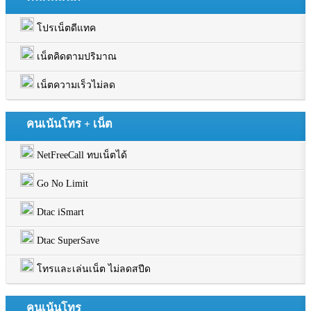
โปรเน็ตดีแทค
เน็ตคิดตามปริมาณ
เน็ตความเร็วไม่ลด
คนเน้นโทร + เน็ต
NetFreeCall ทบเน็ตได้
Go No Limit
Dtac iSmart
Dtac SuperSave
โทรและเล่นเน็ต ไม่ลดสปีด
คนเน้นโทร