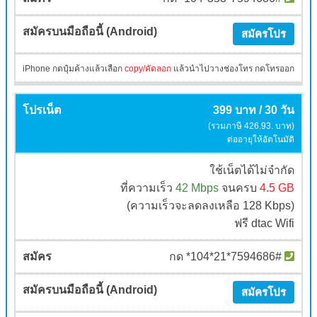
สมัครโปร
iPhone กดปุ๋มค้างแล้วเลือก
copy/คัดลอก
แล้วนำไปวางช่องโทร กดโทรออก
399 บาท / 30 วัน
(รวมภาษี 426.93. บาท)
ต่ออายุให้อัตโนมัติ
ใช้เน็ตได้ไม่จำกัด
ที่ความเร็ว
42 Mbps
จนครบ
4.5 GB
(ความเร็วจะลดลงเหลือ 128 Kbps)
ฟรี dtac Wifi
กด *104*21*7594686#
สมัครโปร