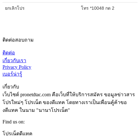
ยกเลิกโปร
โทร *10048 กด 2
ติดต่อสอบถาม
ติดต่อ
เกี่ยวกับเรา
Privacy Policy
เบอร์น่ารู้
เกี่ยวกับ
เว็บไซต์ pronetdtac.com คือเว็บที่ให้บริการสมัคร ขอมูลข่าวสาร
โปรใหม่ๆ โปรเน็ต ของดีแทค โดยทางเราเป็นเพื่อนคู้ค้าขอ
งดีแทค ในนาม "นานาโปรเน็ต"
Find us on:
Facebook
Twitter
Google+
YouTube
โปรเน็ตดีแทค