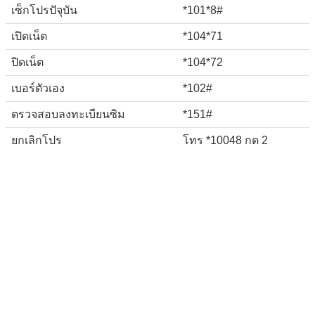
เซ็กโปรปัจุบัน
*101*8#
เปิดเน็ต
*104*71
ปิดเน็ต
*104*72
เบอร์ตัวเอง
*102#
ตรวจสอบลงทะเบียนซิม
*151#
ยกเลิกโปร
โทร *10048 กด 2