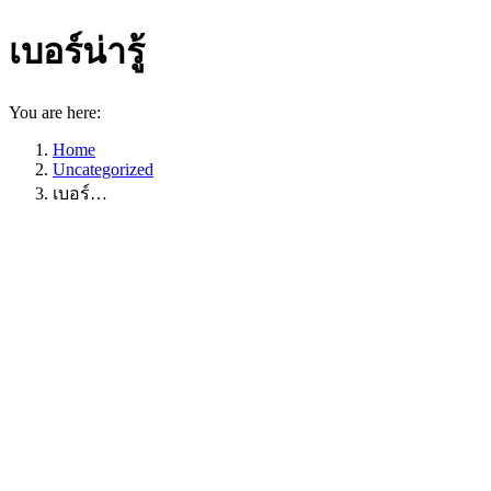
เบอร์น่ารู้
You are here:
Home
Uncategorized
เบอร์…