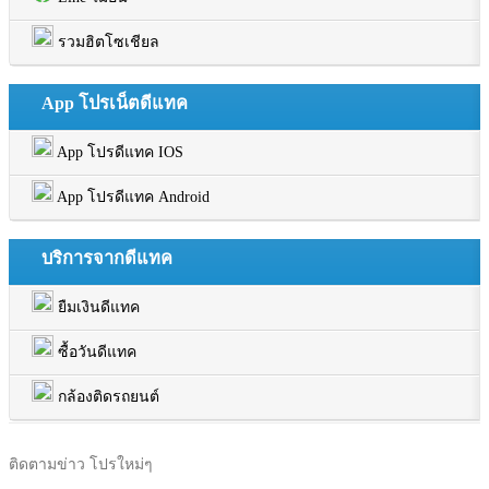
รวมฮิตโซเชียล
App โปรเน็ตดีแทค
App โปรดีแทค IOS
App โปรดีแทค Android
บริการจากดีแทค
ยืมเงินดีแทค
ซื้อวันดีแทค
กล้องติดรถยนต์
ติดตามข่าว โปรใหม่ๆ