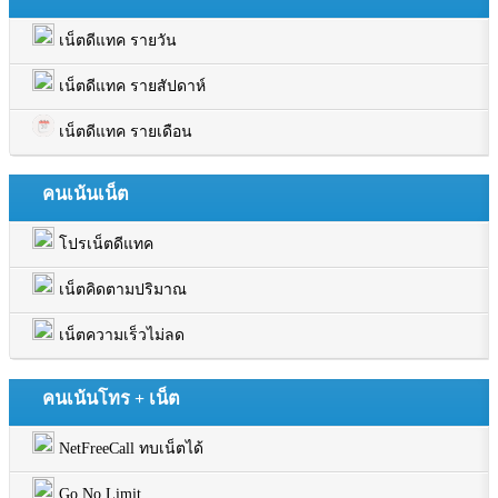
เน็ตดีแทค รายวัน
เน็ตดีแทค รายสัปดาห์
เน็ตดีแทค รายเดือน
คนเน้นเน็ต
โปรเน็ตดีแทค
เน็ตคิดตามปริมาณ
เน็ตความเร็วไม่ลด
คนเน้นโทร + เน็ต
NetFreeCall ทบเน็ตได้
Go No Limit