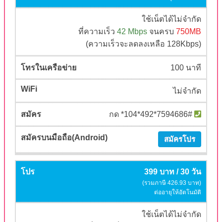
ใช้เน็ตได้ไม่จำกัด
ที่ความเร็ว
42 Mbps
จนครบ
750MB
(ความเร็วจะลดลงเหลือ 128Kbps)
100 นาที
ไม่จำกัด
กด *104*492*7594686#
สมัครโปร
399 บาท / 30 วัน
(รวมภาษี 426.93 บาท)
ต่ออายุให้อัตโนมัติ
ใช้เน็ตได้ไม่จำกัด