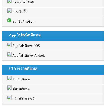
Facebook ไม่อั้น
Line ไม่อั้น
รวมฮิตโซเชียล
App โปรเน็ตดีแทค
App โปรดีแทค IOS
App โปรดีแทค Android
บริการจากดีแทค
ยืมเงินดีแทค
ซื้อวันดีแทค
กล้องติดรถยนต์