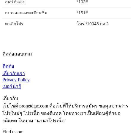
เบอร์ตัวเอง
*102#
ตรวจสอบลงทะเบียนซิม
*151#
ยกเลิกโปร
โทร *10048 กด 2
ติดต่อสอบถาม
ติดต่อ
เกี่ยวกับเรา
Privacy Policy
เบอร์น่ารู้
เกี่ยวกับ
เว็บไซต์ pronetdtac.com คือเว็บที่ให้บริการสมัคร ขอมูลข่าวสาร
โปรใหม่ๆ โปรเน็ต ของดีแทค โดยทางเราเป็นเพื่อนคู้ค้าขอ
งดีแทค ในนาม "นานาโปรเน็ต"
Find us on: