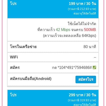
199 บาท / 30 วัน
(รวมภาษี 212.93 บาท)
ต่ออายุให้อัตโนมัติ
ใช้เน็ตได้ไม่จำกัด
ที่ความเร็ว
42 Mbps
จนครบ
500MB
(ความเร็วจะลดลงเหลือ 64Kbps)
80 นาที
–
กด *104*491*7594686#
สมัครโปร
299 บาท / 30 วัน
(รวมภาษี 319.93 บาท)
ต่ออายุให้อัตโนมัติ