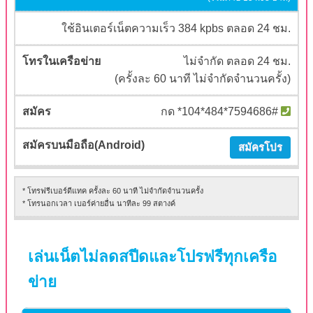
ใช้อินเตอร์เน็ตความเร็ว 384 kpbs ตลอด 24 ชม.
ไม่จำกัด ตลอด 24 ชม.
(ครั้งละ 60 นาที ไม่จำกัดจำนวนครั้ง)
กด *104*484*7594686#
สมัครโปร
* โทรฟรีเบอร์ดีแทค ครั้งละ 60 นาที ไม่จำกัดจำนวนครั้ง
* โทรนอกเวลา เบอร์ค่ายอื่น นาทีละ 99 สตางค์
เล่นเน็ตไม่ลดสปีดและโปรฟรีทุกเครือ
ข่าย