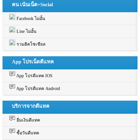
คน เน้นเน็ต+Social
Facebook ไม่อั้น
Line ไม่อั้น
รวมฮิตโซเชียล
App โปรเน็ตดีแทค
App โปรดีแทค IOS
App โปรดีแทค Android
บริการจากดีแทค
ยืมเงินดีแทค
ซื้อวันดีแทค