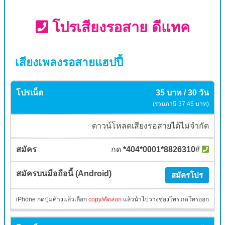
โปรเสียงรอสาย ดีแทค
เสียงเพลงรอสายแฮปปี้
35 บาท / 30 วัน
(รวมภาษี 37.45 บาท)
ดาวน์โหลดเสียงรอสายได้ไม่จำกัด
กด
*404*0001*8826310#
สมัครโปร
iPhone กดปุ๋มค้างแล้วเลือก
copy/คัดลอก
แล้วนำไปวางช่องโทร กดโทรออก