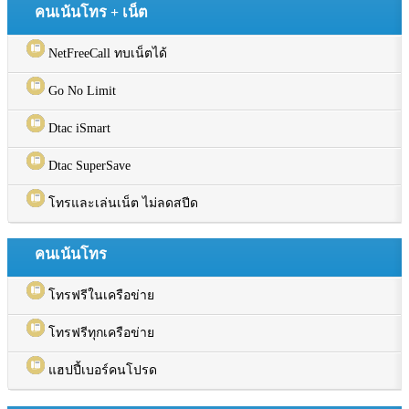
คนเน้นโทร + เน็ต
NetFreeCall ทบเน็ตได้
Go No Limit
Dtac iSmart
Dtac SuperSave
โทรและเล่นเน็ต ไม่ลดสปีด
คนเน้นโทร
โทรฟรีในเครือข่าย
โทรฟรีทุกเครือข่าย
แฮปปี้เบอร์คนโปรด