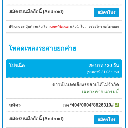
สมัครโปร
iPhone กดปุ๋มค้างแล้วเลือก
copy/คัดลอก
แล้วนำไปวางช่องโทร กดโทรออก
โหลดเพลงรอสายยกค่าย
29 บาท / 30 วัน
(รวมภาษี 31.03 บาท)
ดาวน์โหลดเสียงรอสายได้ไม่จำกัด
เฉพาะค่าย แกรมมี่
กด
*404*0004*8826310#
สมัครโปร