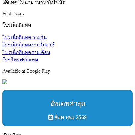
งดีแทค ในนาม "นานาโปรเน็ต"
Find us on:
Facebook
Twitter
Google+
YouTube
โปรเน็ตดีแทค
โปรเน็ตดีแทค รายวัน
โปรเน็ตดีแทครายสัปดาห์
โปรเน็ตดีแทครายเดือน
โปรโทรฟรีดีแทค
Available at Google Play
อัพเดทล่าสุด
สิงหาคม 2569