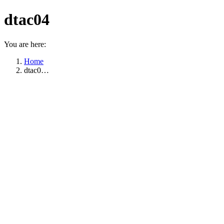
dtac04
You are here:
Home
dtac0…