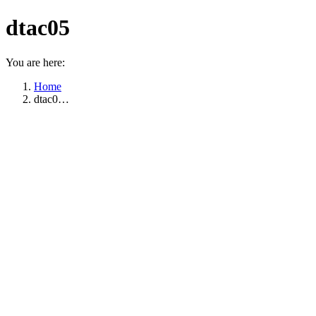
dtac05
You are here:
Home
dtac0…