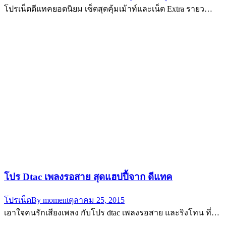
โปรเน็ตดีแทคยอดนิยม เซ็ตสุดคุ้มเม้าท์และเน็ต Extra รายว…
โปร Dtac เพลงรอสาย สุดแฮปปี้จาก ดีแทค
โปรเน็ต
By
moment
ตุลาคม 25, 2015
เอาใจคนรักเสียงเพลง กับโปร dtac เพลงรอสาย และริงโทน ที่…